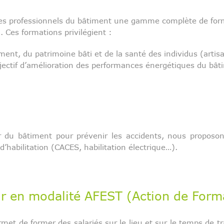
 professionnels du bâtiment une gamme complète de format
). Ces formations privilégient :
nt, du patrimoine bâti et de la santé des individus (artisa
jectif d’amélioration des performances énergétiques du bât
ur du bâtiment pour prévenir les accidents, nous proposon
d’habilitation (CACES, habilitation électrique…).
 en modalité AFEST (Action de Format
et de former des salariés sur le lieu et sur le temps de tr