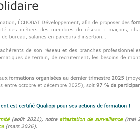
olidaire
rmation, ÉCHOBAT Développement, afin de proposer des
for
rsité des métiers des membres du réseau : maçons, charp
 de bureau, salariés en parcours d’insertion…
dhérents de son réseau et des branches professionnelles 
ématiques de terrain, de recrutement, les besoins de mon
 aux formations organisées au dernier trimestre 2025
(moyen
es entre octobre et décembre 2025), soit
97 % de participant
 est certifié Qualiopi pour ses actions de formation !
rmité
(août 2021), notre
attestation de surveillance
(mai 
nce
(mars 2026).