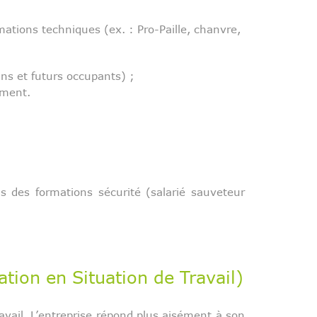
ions techniques (ex. : Pro-Paille, chanvre,
ns et futurs occupants) ;
iment.
s des formations sécurité (salarié sauveteur
ion en Situation de Travail)
avail. L’entreprise répond plus aisément à son